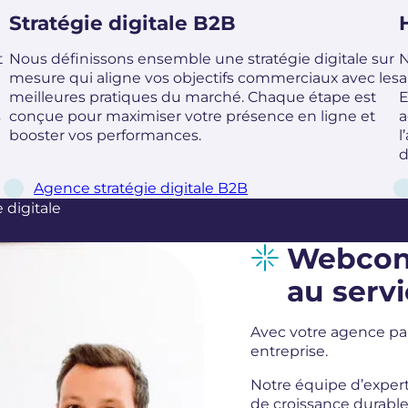
Stratégie digitale B2B
t
Nous définissons ensemble une stratégie digitale sur
N
mesure qui aligne vos objectifs commerciaux avec les
a
meilleures pratiques du marché. Chaque étape est
E
s
conçue pour maximiser votre présence en ligne et
a
booster vos performances.
l
d
Agence stratégie digitale B2B
 digitale
Webconv
au serv
Avec votre agence pa
entreprise.
Notre équipe d’exper
de croissance durable