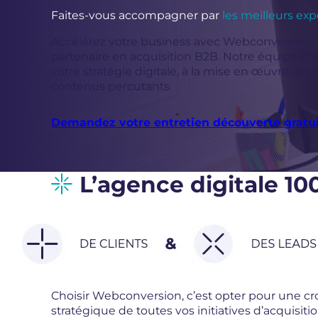
Faites-vous accompagner par
les meilleurs exp
Accélérez votre business avec Webconversion, l
partenaire en acquisition B2B. Notre équipe d
votre stratégie digitale, à la mise en œuvre de
contenus percutants.
Demandez votre entretien découverte gratu
L’agence digitale 10
Choisir Webconversion, c’est opter pour une cro
stratégique de toutes vos initiatives d’acquisiti