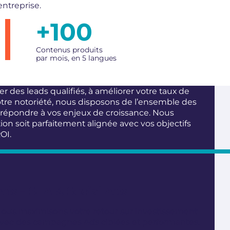
entreprise.
+
100
Contenus produits
par mois, en 5 langues
 des leads qualifiés, à améliorer votre taux de
otre notoriété, nous disposons de l’ensemble des
 répondre à vos enjeux de croissance. Nous
ion soit parfaitement alignée avec vos objectifs
OI.
Ads – SEA & Social Ads
ous maximisons votre retour sur investissement
vec des campagnes Ads ciblées et performantes.