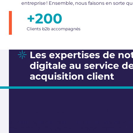
entreprise ! Ensemble, nous faisons en sorte que
+
200
Clients b2b accompagnés
Les expertises de no
digitale au service d
acquisition client
SEO – Référencement naturel
Leader français du SEO B2B, nous positionnons votr
site en tête de Google et vous rendons citable par le