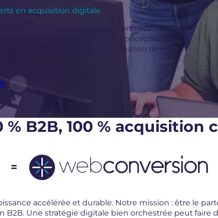
erts en acquisition digitale
’agence de marketing digital lyonnaise, votre
’experts vous accompagne de la conception de
 campagnes performantes et la création de
it
0 % B2B, 100 % acquisition c
issance accélérée et durable. Notre mission : être le part
on B2B. Une stratégie digitale bien orchestrée peut faire d