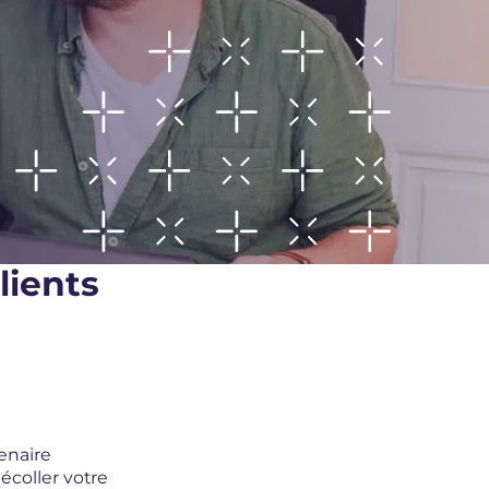
lients
enaire
écoller votre