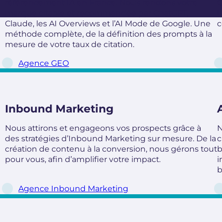
référencement IA en France. Nous rendons votre
Q
marque citable et recommandée par ChatGPT,
L
Claude, les AI Overviews et l’AI Mode de Google. Une
c
méthode complète, de la définition des prompts à la
mesure de votre taux de citation.
Agence GEO
Inbound Marketing
Nous attirons et engageons vos prospects grâce à
N
des stratégies d’Inbound Marketing sur mesure. De la
c
création de contenu à la conversion, nous gérons tout
b
pour vous, afin d’amplifier votre impact.
i
b
Agence Inbound Marketing