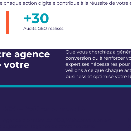
 chaque action digitale contribue à la réussite de votre 
+
30
Audits GEO réalisés
tre agence
Que vous cherchiez à générer
conversion ou à renforcer v
e votre
expertises nécessaires pour
veillons à ce que chaque act
business et optimise votre R
GEO – Référencement IA
e
Agence pionnière du GEO, Webconversion est
N
s
aujourd’hui l’agence de référence sur le
a