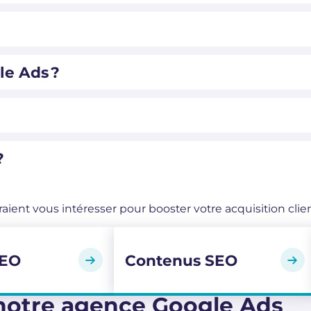
e Ads ?
?
ient vous intéresser pour booster votre acquisition clien
SEO
Contenus SEO
à notre agence Google Ads