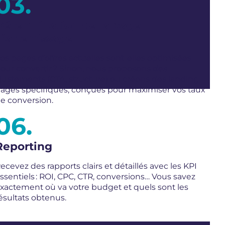
Détermination de la page
d’atterrissage
os pages d’offres actuelles sont-elles optimisées
our convertir ? Sinon, nous proposons des
justements (CTA, structure) ou créons des landing
ages spécifiques, conçues pour maximiser vos taux
e conversion.
Reporting
ecevez des rapports clairs et détaillés avec les KPI
ssentiels : ROI, CPC, CTR, conversions… Vous savez
xactement où va votre budget et quels sont les
ésultats obtenus.