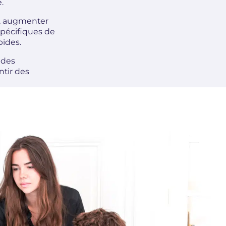
.
s, augmenter
spécifiques de
pides.
 des
ntir des