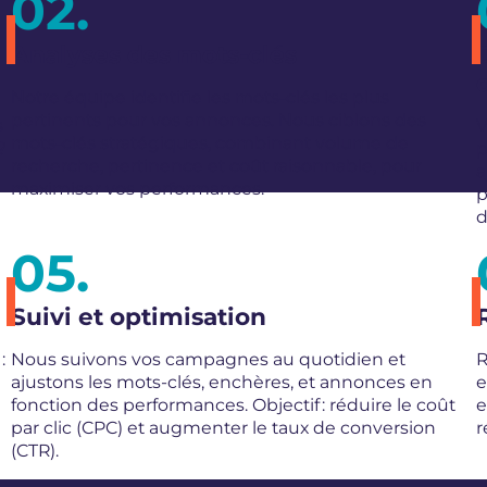
Analyses des mots-clés
Notre équipe identifie les mots-clés les plus
pertinents pour vos annonces. Nous ciblons des
s
V
mots-clés stratégiques, combinant volume de
?
p
recherche, pertinence et coût raisonnable, pour
a
maximiser vos performances.
p
d
Suivi et optimisation
:
Nous suivons vos campagnes au quotidien et
R
ajustons les mots-clés, enchères, et annonces en
e
fonction des performances. Objectif : réduire le coût
e
par clic (CPC) et augmenter le taux de conversion
r
(CTR).