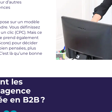
ur d’autres
ences
repose sur un modèle
dre. Vous définissez
n clic (CPC). Mais ce
gle prend également
Score) pour décider
bien pensées, plus
C’est là qu’une bonne
t les
e agence
ée en B2B ?