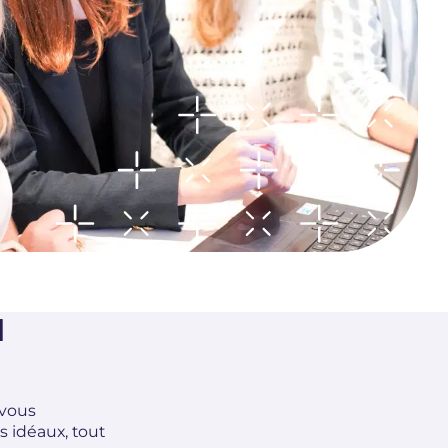
I
 vous
 idéaux, tout