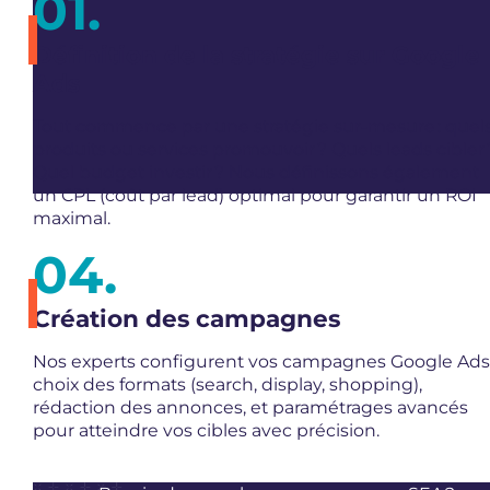
Définition de la stratégie sur Google
Ads
Tout commence par une stratégie sur-mesure : quel
produits ou services promouvoir ? Quels leads cibler 
Quel budget investir ? Nous définissons également
un CPL (coût par lead) optimal pour garantir un ROI
maximal.
Création des campagnes
Nos experts configurent vos campagnes Google Ads 
choix des formats (search, display, shopping),
rédaction des annonces, et paramétrages avancés
pour atteindre vos cibles avec précision.