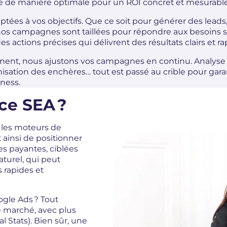
isé de manière optimale pour un ROI concret et mesurable
tées à vos objectifs. Que ce soit pour générer des lead
, nos campagnes sont taillées pour répondre aux besoins 
es actions précises qui délivrent des résultats clairs et ra
cement, nous ajustons vos campagnes en continu. Analyse
sation des enchères… tout est passé au crible pour gara
iness.
ce SEA ?
r les moteurs de
ainsi de positionner
es payantes, ciblées
turel, qui peut
s rapides et
ogle Ads ? Tout
 marché, avec plus
 Stats). Bien sûr, une