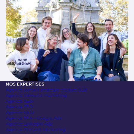
NOS EXPERTISES
Agence conseil stratégie digitale B2B
Agence Inbound marketing
Agence ABM
Agence SEO
Agence GEO
Agence SEA – Google Ads
Agence LinkedIn Ads
Agence Content Marketing