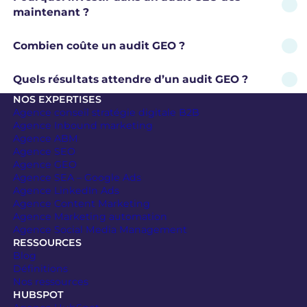
maintenant ?
Combien coûte un audit GEO ?
Quels résultats attendre d’un audit GEO ?
NOS EXPERTISES
Agence conseil stratégie digitale B2B
Agence Inbound marketing
Agence ABM
Agence SEO
Agence GEO
Agence SEA – Google Ads
Agence LinkedIn Ads
Agence Content Marketing
Agence Marketing automation
Agence Social Media Management
RESSOURCES
Blog
Définitions
Nos ressources
HUBSPOT