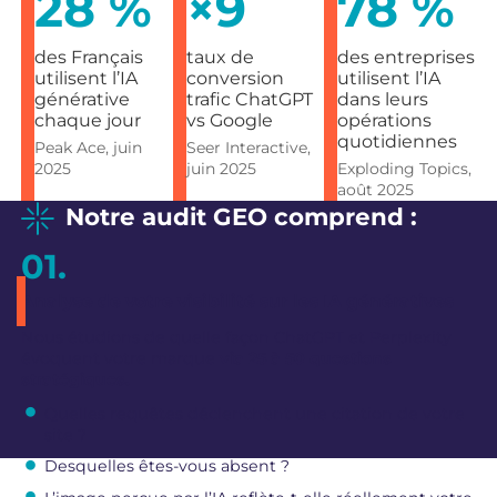
28 %
×9
78 %
des Français
taux de
des entreprises
utilisent l’IA
conversion
utilisent l’IA
générative
trafic ChatGPT
dans leurs
chaque jour
vs Google
opérations
quotidiennes
Peak Ace, juin
Seer Interactive,
2025
juin 2025
Exploding Topics,
août 2025
Notre audit GEO
comprend :
Analyse de votre visibilité sur les IA génératives
Nous étudions de quelle façon ChatGPT et Perplexity
évoquent votre marque
via 25 à 50 questions
stratégiques.
Quelles requêtes déclenchent une citation de votre
site ?
Desquelles êtes-vous absent ?