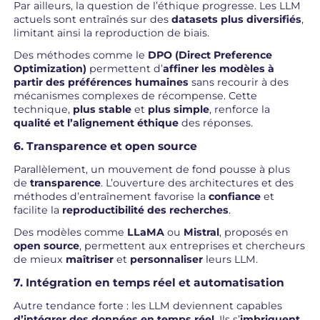
Par ailleurs, la question de l’éthique progresse. Les LLM
actuels sont entraînés sur des
datasets plus diversifiés
,
limitant ainsi la reproduction de biais.
Des méthodes comme le
DPO (Direct Preference
Optimization)
permettent d’
affiner les modèles à
partir des préférences humaines
sans recourir à des
mécanismes complexes de récompense. Cette
technique,
plus stable
et
plus simple
, renforce la
qualité et l’alignement éthique
des réponses.
6. Transparence et open source
Parallèlement, un mouvement de fond pousse à plus
de
transparence
. L’ouverture des architectures et des
méthodes d’entraînement favorise la
confiance
et
facilite la
reproductibilité des recherches
.
Des modèles comme
LLaMA
ou
Mistral
, proposés en
open source
, permettent aux entreprises et chercheurs
de mieux
maîtriser
et
personnaliser
leurs LLM.
7. Intégration en temps réel et automatisation
Autre tendance forte : les LLM deviennent capables
d’intégrer des données en temps réel
. Ils s’
imbriquent