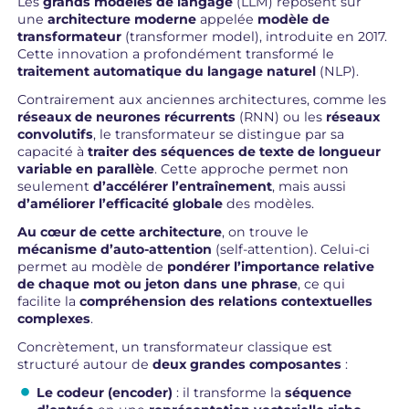
Les
grands modèles de langage
(LLM) reposent sur
une
architecture moderne
appelée
modèle de
transformateur
(transformer model), introduite en 2017.
Cette innovation a profondément transformé le
traitement automatique du langage naturel
(NLP).
Contrairement aux anciennes architectures, comme les
réseaux de neurones récurrents
(RNN) ou les
réseaux
convolutifs
, le transformateur se distingue par sa
capacité à
traiter des séquences de texte de longueur
variable en parallèle
. Cette approche permet non
seulement
d’accélérer l’entraînement
, mais aussi
d’améliorer l’efficacité globale
des modèles.
Au cœur de cette architecture
, on trouve le
mécanisme d’auto-attention
(self-attention). Celui-ci
permet au modèle de
pondérer l’importance relative
de chaque mot ou jeton dans une phrase
, ce qui
facilite la
compréhension des relations contextuelles
complexes
.
Concrètement, un transformateur classique est
structuré autour de
deux grandes composantes
:
Le codeur (encoder)
: il transforme la
séquence