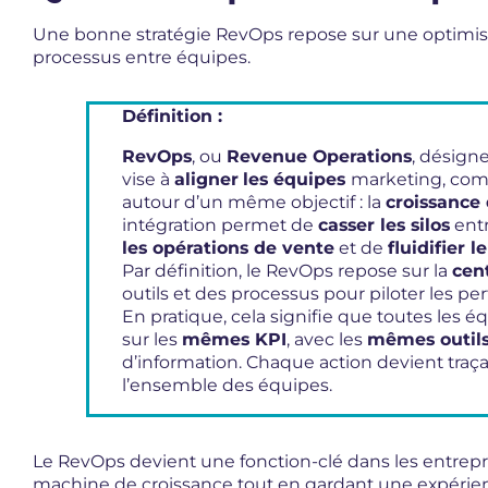
Une bonne stratégie RevOps repose sur une optimisat
processus entre équipes.
Définition :
RevOps
, ou
Revenue Operations
, désign
vise à
aligner
les équipes
marketing, com
autour d’un même objectif : la
croissance 
intégration permet de
casser les silos
entr
les opérations de vente
et de
fluidifier l
Par définition, le RevOps repose sur la
cent
outils et des processus pour piloter les p
En pratique, cela signifie que toutes les é
sur les
mêmes KPI
, avec les
mêmes outils
d’information. Chaque action devient traça
l’ensemble des équipes.
Le RevOps devient une fonction-clé dans les entrepri
machine de croissance tout en gardant une expérienc