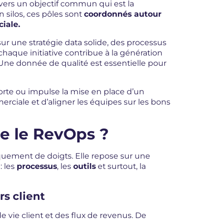
vers un objectif commun qui est la
n silos, ces pôles sont
coordonn
é
s autour
iale.
ur une stratégie data solide, des processus
 chaque initiative contribue à la génération
 Une donnée de qualité est essentielle pour
orte ou impulse la mise en place d’un
rciale et d’aligner les équipes sur les bons
e le RevOps ?
quement de doigts. Elle repose sur une
: les
processus
, les
outils
et surtout, la
rs client
de vie client et des flux de revenus. De