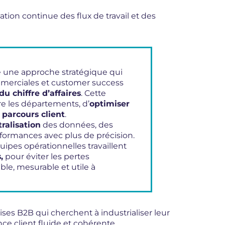
ion continue des flux de travail et des
e une approche stratégique qui
merciales et customer success
du chiffre d’affaires
. Cette
e les départements, d’
optimiser
e parcours client
.
ralisation
des données, des
erformances avec plus de précision.
quipes opérationnelles travaillent
,
pour éviter les pertes
ble, mesurable et utile à
ses B2B qui cherchent à industrialiser leur
e client fluide et cohérente.