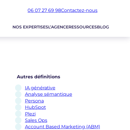
06 07 27 69 98
Contactez-nous
NOS EXPERTISES
L’AGENCE
RESSOURCES
BLOG
Autres définitions
IA générative
Analyse sémantique
Persona
HubSpot
Plezi
Sales Ops
Account Based Marketing (ABM)