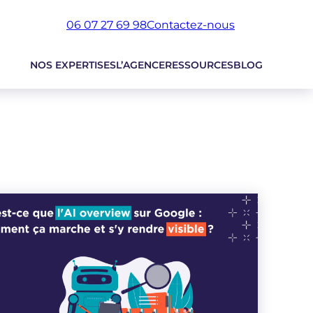
06 07 27 69 98
Contactez-nous
NOS EXPERTISES
L’AGENCE
RESSOURCES
BLOG