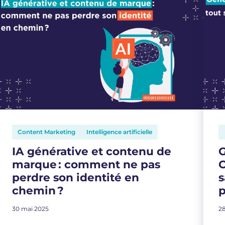
Content Marketing
Intelligence artificielle
IA générative et contenu de
G
marque : comment ne pas
O
perdre son identité en
s
chemin ?
p
30 mai 2025
28