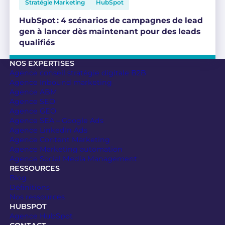
Stratégie Marketing
HubSpot
HubSpot : 4 scénarios de campagnes de lead
gen à lancer dès maintenant pour des leads
qualifiés
NOS EXPERTISES
Agence conseil stratégie digitale B2B
Agence Inbound marketing
Agence ABM
Agence SEO
Agence GEO
Agence SEA – Google Ads
Agence LinkedIn Ads
Agence Content Marketing
Agence Marketing automation
Agence Social Media Management
RESSOURCES
Blog
Définitions
Nos ressources
HUBSPOT
Agence HubSpot