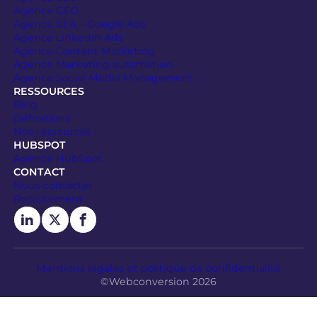
Agence GEO
Agence SEA – Google Ads
Agence LinkedIn Ads
Agence Content Marketing
Agence Marketing automation
Agence Social Media Management
RESSOURCES
Blog
Définitions
Nos ressources
HUBSPOT
Agence HubSpot
CONTACT
Nous contacter
Recrutement
Mentions légales et politique de confidentialité
©Webconversion 2026