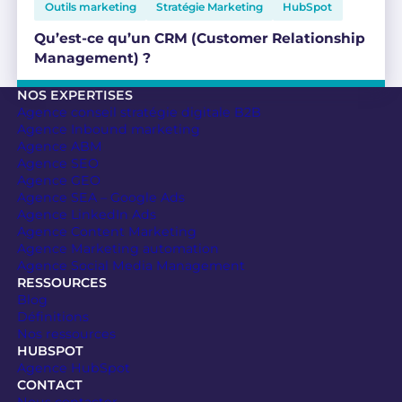
Outils marketing
Stratégie Marketing
HubSpot
Qu’est-ce qu’un CRM (Customer Relationship
Management) ?
NOS EXPERTISES
Agence conseil stratégie digitale B2B
Agence Inbound marketing
Agence ABM
Agence SEO
Agence GEO
Agence SEA – Google Ads
Agence LinkedIn Ads
Agence Content Marketing
Agence Marketing automation
Agence Social Media Management
RESSOURCES
Blog
Définitions
Nos ressources
HUBSPOT
Agence HubSpot
CONTACT