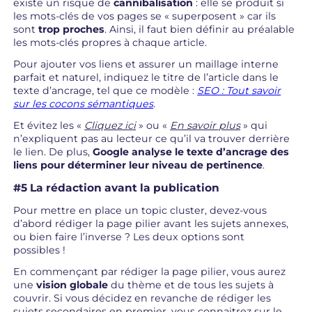
existe un risque de
cannibalisation
: elle se produit si
les mots-clés de vos pages se « superposent » car ils
sont
trop proches
. Ainsi, il faut bien définir au préalable
les mots-clés propres à chaque article.
Pour ajouter vos liens et assurer un maillage interne
parfait et naturel, indiquez le titre de l’article dans le
texte d’ancrage, tel que ce modèle :
SEO : Tout savoir
sur les cocons sémantiques
.
Et évitez les «
Cliquez ici
» ou «
En savoir plus
» qui
n’expliquent pas au lecteur ce qu’il va trouver derrière
le lien. De plus,
Google analyse le texte d’ancrage des
liens pour déterminer leur niveau de pertinence
.
#5 La rédaction avant la publication
Pour mettre en place un topic cluster, devez-vous
d’abord rédiger la page pilier avant les sujets annexes,
ou bien faire l’inverse ? Les deux options sont
possibles !
En commençant par rédiger la page pilier, vous aurez
une
vision globale
du thème et de tous les sujets à
couvrir. Si vous décidez en revanche de rédiger les
sujets secondaires en premier, vous connaitrez sur le