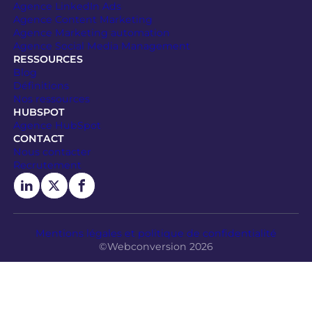
Agence LinkedIn Ads
Agence Content Marketing
Agence Marketing automation
Agence Social Media Management
RESSOURCES
Blog
Définitions
Nos ressources
HUBSPOT
Agence HubSpot
CONTACT
Nous contacter
Recrutement
Mentions légales et politique de confidentialité
©Webconversion 2026