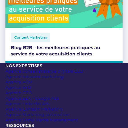
Content Marketing
Blog B2B – les meilleures pratiques au
service de votre acquisition clients
NOS EXPERTISES
Agence conseil stratégie digitale B2B
Agence Inbound marketing
Agence ABM
Agence SEO
Agence GEO
Agence SEA – Google Ads
Agence LinkedIn Ads
Agence Content Marketing
Agence Marketing automation
Agence Social Media Management
RESSOURCES