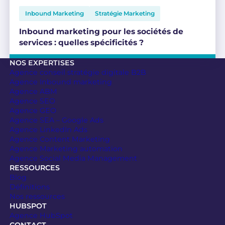
Inbound Marketing
Stratégie Marketing
Inbound marketing pour les sociétés de
services : quelles spécificités ?
NOS EXPERTISES
Agence conseil stratégie digitale B2B
Agence Inbound marketing
Agence ABM
Agence SEO
Agence GEO
Agence SEA – Google Ads
Agence LinkedIn Ads
Agence Content Marketing
Agence Marketing automation
Agence Social Media Management
RESSOURCES
Blog
Définitions
Nos ressources
HUBSPOT
Agence HubSpot