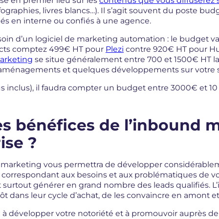
e en premier lieu sur les
contenus que vous diffuserez s
infographies, livres blancs…). Il s’agit souvent du poste bu
és en interne ou confiés à une agence.
in d’un logiciel de marketing automation : le budget va
cts comptez 499€ HT pour
Plezi
contre 920€ HT pour Hubs
arketing
se situe généralement entre 700 et 1500€ HT la j
 aménagements et quelques développements sur votre s
s inclus), il faudra compter un budget entre 3000€ et 1
es bénéfices de l’inbound 
ise ?
d marketing vous permettra de développer considérableme
és correspondant aux besoins et aux problématiques de vo
 surtout générer en grand nombre des leads qualifiés.
tôt dans leur cycle d’achat, de les convaincre en amont 
a à développer votre notoriété et à promouvoir auprès de v