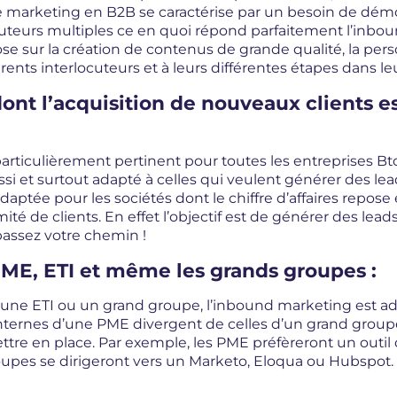
e marketing en B2B se caractérise par un besoin de démo
cuteurs multiples ce en quoi répond parfaitement l’inbou
e sur la création de contenus de grande qualité, la per
rents interlocuteurs et à leurs différentes étapes dans le
dont l’acquisition de nouveaux clients es
articulièrement pertinent pour toutes les entreprises B
ussi et surtout adapté à celles qui veulent générer des le
ptée pour les sociétés dont le chiffre d’affaires repose
té de clients. En effet l’objectif est de générer des leads
 passez votre chemin !
PME, ETI et même les grands groupes :
ne ETI ou un grand groupe, l’inbound marketing est ada
internes d’une PME divergent de celles d’un grand grou
 mettre en place. Par exemple, les PME préfèreront un o
oupes se dirigeront vers un Marketo, Eloqua ou Hubspot.