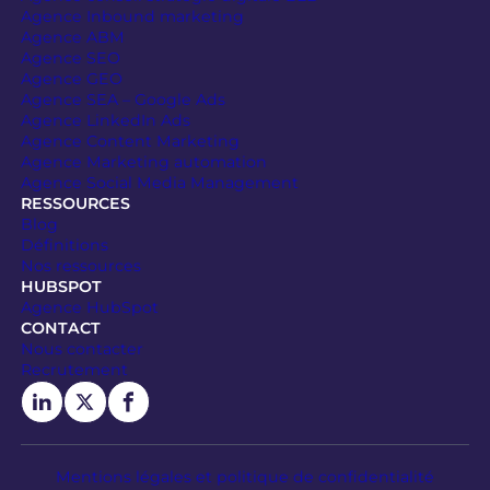
Agence Inbound marketing
Agence ABM
Agence SEO
Agence GEO
Agence SEA – Google Ads
Agence LinkedIn Ads
Agence Content Marketing
Agence Marketing automation
Agence Social Media Management
RESSOURCES
Blog
Définitions
Nos ressources
HUBSPOT
Agence HubSpot
CONTACT
Nous contacter
Recrutement
Mentions légales et politique de confidentialité