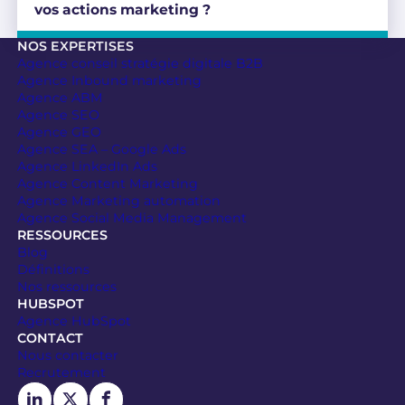
vos actions marketing ?
NOS EXPERTISES
Agence conseil stratégie digitale B2B
Agence Inbound marketing
Agence ABM
Agence SEO
Agence GEO
Agence SEA – Google Ads
Agence LinkedIn Ads
Agence Content Marketing
Agence Marketing automation
Agence Social Media Management
RESSOURCES
Blog
Définitions
Nos ressources
HUBSPOT
Agence HubSpot
CONTACT
Nous contacter
Recrutement