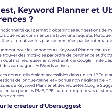
est, Keyword Planner et Ub
érences ?
nctionnalité qui permet d’obtenir des suggestions de mo
lors que vous commencez à taper une requête. Pratique,
tes alternatives les plus recherchées par les internaute
iquement pour les annonceurs, Keyword Planner est un out
trouver des mots-clés par ordre de pertinence et d’ob
 outil malheureusement restreint, car Google limite déso
t des campagnes AdWords actives.
e ces deux outils étaient accessibles dans un seul ? Tout au
estions de longue-traîne, et – bonus non négligeable – 
sues de Keyword Planner et des requêtes Google Sugges
édilection pour les PME, TPE, auto-entrepreneurs et start
es d’articles.
sur le créateur d’Ubersuggest