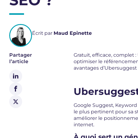
SEO ?
Écrit par
Maud Epinette
Partager
Gratuit, efficace, complet 
l’article
optimiser le référencemen
avantages d’Ubersuggest f
Ubersuggest 
Google Suggest, Keyword pl
le plus pertinent pour sa s
améliorer le positionnemen
internet.
À quoi sert un gén