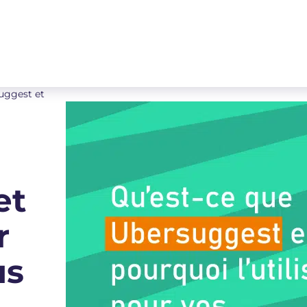
uggest et
et
r
us