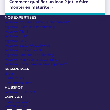
Comment qualifier un lead ? (et le faire
monter en maturité !)
NOS EXPERTISES
Agence conseil stratégie digitale B2B
Agence Inbound marketing
Agence ABM
Agence SEO
Agence GEO
Agence SEA – Google Ads
Agence LinkedIn Ads
Agence Content Marketing
Agence Marketing automation
Agence Social Media Management
RESSOURCES
Blog
Définitions
Nos ressources
HUBSPOT
Agence HubSpot
CONTACT
Nous contacter
Recrutement